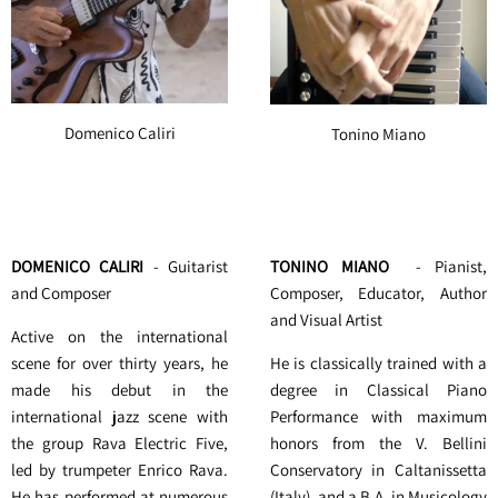
Domenico Caliri
Tonino Miano
DOMENICO CALIRI
- Guitarist
TONINO MIANO
- Pianist,
and Composer
Composer, Educator, Author
and Visual Artist
Active on the international
scene for over thirty years, he
He is classically trained with a
made his debut in the
degree in Classical Piano
international jazz scene with
Performance with maximum
the group Rava Electric Five,
honors from the V. Bellini
led by trumpeter Enrico Rava.
Conservatory in Caltanissetta
He has performed at numerous
(Italy), and a B.A. in Musicology