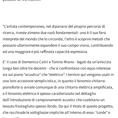
"L’artista contemporaneo, nel dipanarsi del proprio percorso di
ricerca, riveste almeno due ruoli fondamentali: uno è il suo farsi
interprete del mondo che lo circonda, l’altro è scoprire metodi che
possano ulteriormente espandere il suo campo visivo, contribuendo
ad una maggiore e più raffinata capacità espressiva.
E’ il caso di Domenico Caliri e Tonino Miano - legati da un’amicizia
lunga ben oltre tre decenni - che si confrontano con equo interesse
sia sul piano “acustico” che “elettrico”. I termini qui vengono usati in
una loro accezione semplicistica, in quanto il binomio chitarra-
pianoforte si avvale comunque di una chitarra elettrica amplificata,
e il binomio elettrico è spesso caratterizzato nel dettaglio
dall’introduzione di campionamenti acustici che coabitano un
tessuto frastagliato spesso ibrido. Da qui il titolo di questo progetto,
che racchiude le sottigliezze implicite all’interno di esso: “corde” e