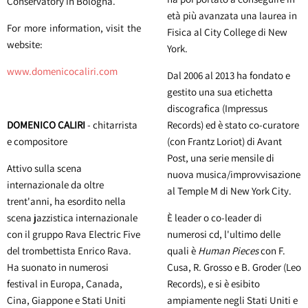
Conservatory in Bologna.
età più avanzata una laurea in
For more information, visit the
Fisica al City College di New
website:
York.
www.domenicocaliri.com
Dal 2006 al 2013 ha fondato e
gestito una sua etichetta
discografica (Impressus
DOMENICO CALIRI
- chitarrista
Records) ed è stato co-curatore
e compositore
(con Frantz Loriot) di Avant
Post, una serie mensile di
Attivo sulla scena
nuova musica/improvvisazione
internazionale da oltre
al Temple M di New York City.
trent'anni, ha esordito nella
scena jazzistica internazionale
È leader o co-leader di
con il gruppo Rava Electric Five
numerosi cd, l'ultimo delle
del trombettista Enrico Rava.
quali è
Human Pieces
con F.
Ha suonato in numerosi
Cusa, R. Grosso e B. Groder (Leo
festival in Europa, Canada,
Records), e si è esibito
Cina, Giappone e Stati Uniti
ampiamente negli Stati Uniti e