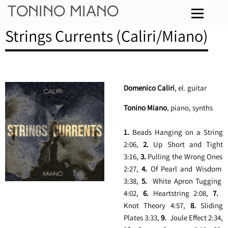
Tonino Miano
Strings Currents (Caliri/Miano)
Domenico Caliri
, el. guitar
Tonino Miano
, piano, synths
1.
Beads Hanging on a String
2:06,
2.
Up Short and Tight
3:16
,
3.
Pulling the Wrong Ones
2:27
,
4.
Of Pearl and Wisdom
3:38
,
5.
White Apron Tugging
4:02
,
6.
Heartstring
2:08
,
7.
Knot Theory
4:57
,
8.
Sliding
Plates
3:33
,
9.
Joule Effect
2:34
,