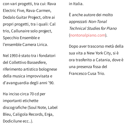
con vari progetti, tra cui: Rava
in Italia.
Electric Five, Rava-Carmen,
È anche autore dei molto
Dedalo Guitar Project, oltre ai
apprezzati
Non-Tonal
propri progetti, tra i quali: Cal
Technical Studies for Piano
trio, Callunaire solo project,
(
nontonalpiano.com
).
Specchio Ensemble e
l’ensemble Camera Lirica.
Dopo aver trascorso metà della
sua vita a New York City, si è
Nel 1993 è stato tra i fondatori
ora trasferito a Catania, dove è
del Collettivo Bassesfere,
una presenza fissa del
riferimento artistico bolognese
Francesco Cusa Trio.
della musica improvvisata e
d'avanguardia degli anni ’90.
Ha inciso circa 70 cd per
importanti etichette
discografiche (Soul Note, Label
Bleu, Caligola Records, Enja,
Dodicilune ecc..).