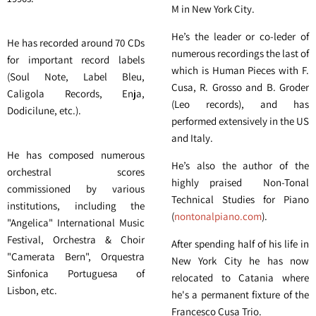
M in New York City.
He’s the leader or co-leder of
He has recorded around 70 CDs
numerous recordings the last of
for important record labels
which is Human Pieces with F.
(Soul Note, Label Bleu,
Cusa, R. Grosso and B. Groder
Caligola Records, Enja,
(Leo records), and has
Dodicilune, etc.).
performed extensively in the US
and Italy.
He has composed numerous
He’s also the author of the
orchestral scores
highly praised Non-Tonal
commissioned by various
Technical Studies for Piano
institutions, including the
(
nontonalpiano.com
).
"Angelica" International Music
Festival, Orchestra & Choir
After spending half of his life in
"Camerata Bern", Orquestra
New York City he has now
Sinfonica Portuguesa of
relocated to Catania where
Lisbon, etc.
he's a permanent fixture of the
Francesco Cusa Trio.