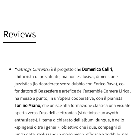
Reviews
“«Strings Currents»
è il progetto che
Domenico Caliri
,
chitarrista di prevalente, ma non esclusiva, dimensione
jazzistica (lo ricorderete senza dubbio con Enrico Rava), co-
fondatore di Bassesfere e artefice dell’ensemble Camera Lirica,
ha messo a punto, in un’opera cooperativa, con il pianista
Tonino
Miano
, che unisce alla formazione classica una visuale
aperta verso l’uso dell’elettronica (si definisce un «synth
enthusiast»). Il tema dichiarato dell’album, dunque, è nello
«spingersi oltre i generi», obiettivo che i due, compagni di
lunga data, realizzano in modo pieno, efficace e godibile, nel