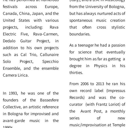
festivals across Europe,
from the University of Bologna,
Canada, China, Japan, and the
but has always nurtured acts of
United States with various
spontaneous music creation
projects, including: Rava
that often cross stylistic
Electric Five, Rava-Carmen,
boundaries.
Dedalo Guitar Project, in
As a teenager he had a passion
addition to his own projects
for science that eventually
such as Cal Trio, Callunaire
brought him as far as getting a
Solo Project, Specchio
degree in Physics in his
Ensemble, and the ensemble
thirties.
Camera Lirica.
From 2006 to 2013 he ran his
own record label (Impressus
In 1993, he was one of the
Records) and was the co-
founders of the Bassesfere
curator (with Frantz Loriot) of
Collective, an artistic reference
the Avant Post, a monthly
in Bologna for improvised and
series of new
avant-garde music in the
music/improvisation at Temple
1990s.