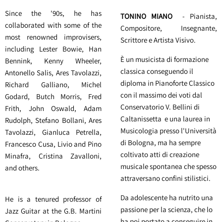
Since the '90s, he has
TONINO MIANO
- Pianista,
collaborated with some of the
Compositore, Insegnante,
most renowned improvisers,
Scrittore e Artista Visivo.
including Lester Bowie, Han
È un musicista di formazione
Bennink, Kenny Wheeler,
classica conseguendo il
Antonello Salis, Ares Tavolazzi,
diploma in Pianoforte Classico
Richard Galliano, Michel
con il massimo dei voti dal
Godard, Butch Morris, Fred
Conservatorio V. Bellini di
Frith, John Oswald, Adam
Caltanissetta e una laurea in
Rudolph, Stefano Bollani, Ares
Musicologia presso l'Università
Tavolazzi, Gianluca Petrella,
di Bologna, ma ha sempre
Francesco Cusa, Livio and Pino
coltivato atti di creazione
Minafra, Cristina Zavalloni,
musicale spontanea che spesso
and others.
attraversano confini stilistici.
Da adolescente ha nutrito una
He is a tenured professor of
passione per la scienza, che lo
Jazz Guitar at the G.B. Martini
ha poi portato a conseguire in